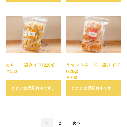
カレー 袋タイプ(220g)
うめマヨネーズ 袋タイプ
￥900
(220g)
￥900
ただいま品切れ中です。
ただいま品切れ中です。
1
2
次へ