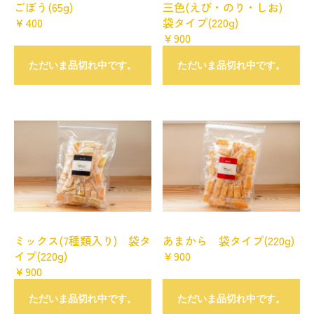
ごぼう(65g)
三色(えび・のり・しお)
￥400
袋タイプ(220g)
￥900
ただいま品切れ中です。
ただいま品切れ中です。
ミックス(7種類入り) 袋タ
あまから 袋タイプ(220g)
イプ(220g)
￥900
￥900
ただいま品切れ中です。
ただいま品切れ中です。